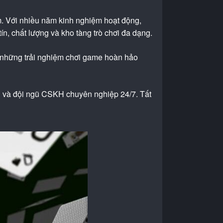
am. Với nhiều năm kinh nghiệm hoạt động,
ín, chất lượng và kho tàng trò chơi đa dạng.
n những trải nghiệm chơi game hoàn hảo
iến và đội ngũ CSKH chuyên nghiệp 24/7. Tất