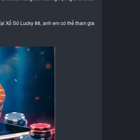
 Tại Xổ Số Lucky 88, anh em có thể tham gia