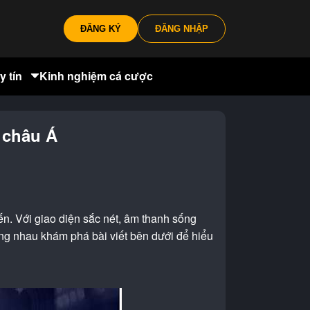
ĐĂNG KÝ
ĐĂNG NHẬP
y tín
Kinh nghiệm cá cược
1 châu Á
yến. Với giao diện sắc nét, âm thanh sống
ng nhau khám phá bài viết bên dưới để hiểu