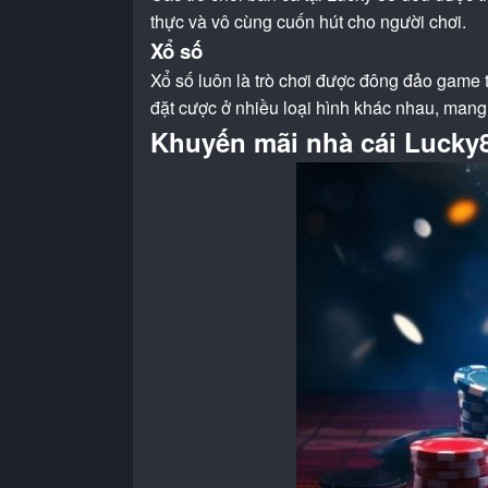
thực và vô cùng cuốn hút cho người chơi.
Xổ số
Xổ số luôn là trò chơi được đông đảo game t
đặt cược ở nhiều loại hình khác nhau, mang
Khuyến mãi nhà cái Lucky