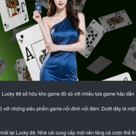
Lucky 88 sở hữu kho game đồ sộ với nhiều tựa game hấp dẫn
ồ với những siêu phẩm game nổi đình nổi đám. Dưới đây là một 
hất tại Lucky 88. Nhà cái cung cấp một nền tảng cá cược thể th