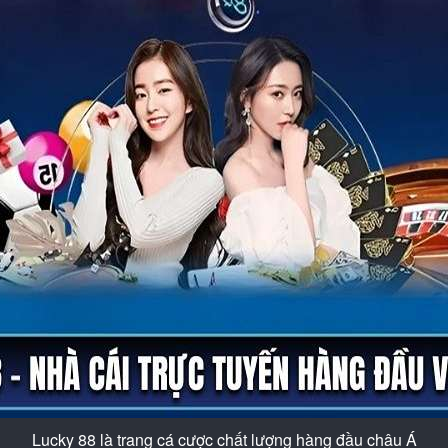
Lucky 88 là trang cá cược chất lượng hàng đầu châu Á