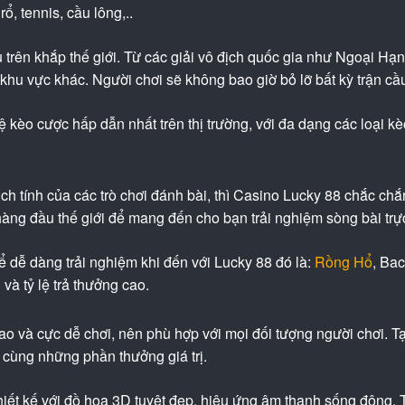
, tennis, cầu lông,..
ấu trên khắp thế giới. Từ các giải vô địch quốc gia như Ngoại 
hu vực khác. Người chơi sẽ không bao giờ bỏ lỡ bất kỳ trận cầu
 kèo cược hấp dẫn nhất trên thị trường, với đa dạng các loại k
ịch tính của các trò chơi đánh bài, thì Casino Lucky 88 chắc ch
ng đầu thế giới để mang đến cho bạn trải nghiệm sòng bài trự
 dễ dàng trải nghiệm khi đến với Lucky 88 đó là:
Rồng Hổ
, Ba
và tỷ lệ trả thưởng cao.
í cao và cực dễ chơi, nên phù hợp với mọi đối tượng người chơi. 
 cùng những phần thưởng giá trị.
hiết kế với đồ họa 3D tuyệt đẹp, hiệu ứng âm thanh sống động. T