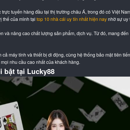
 trực tuyến hàng đầu tại thị trường châu Á, trong đó có Việt N
 thế của mình tại
top 10 nhà cái uy tín nhất hiện nay
nhờ sự uy t
iện và nâng cao chất lượng sản phẩm, dịch vụ. Từ đó, mang đế
 cả máy tính và thiết bị di động, cùng hệ thống bảo mật tiên t
 mọi nhu cầu cao nhất của khách hàng.
 bật tại Lucky88