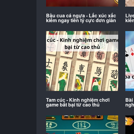
Bầu cua cá ngựa - Lắc xúc xắc
Liv
kiếm ngay tiền tỷ cực đơn giản
kiế
Tam cúc - Kinh nghiệm chơi
Bài
game bất bại từ cao thủ
ngh