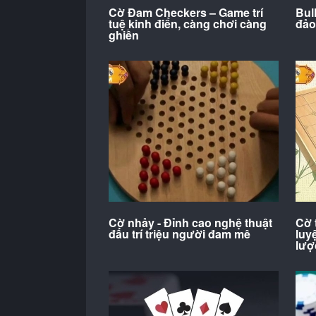
Cờ Đam Checkers – Game trí
Bul
tuệ kinh điển, càng chơi càng
đảo 
ghiền
Cờ nhảy - Đỉnh cao nghệ thuật
Cờ 
đấu trí triệu người đam mê
luy
lượ