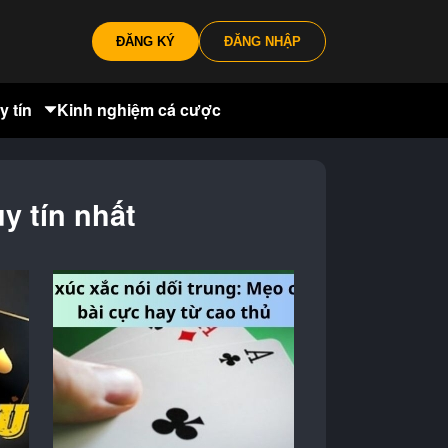
ĐĂNG KÝ
ĐĂNG NHẬP
y tín
Kinh nghiệm cá cược
y tín nhất