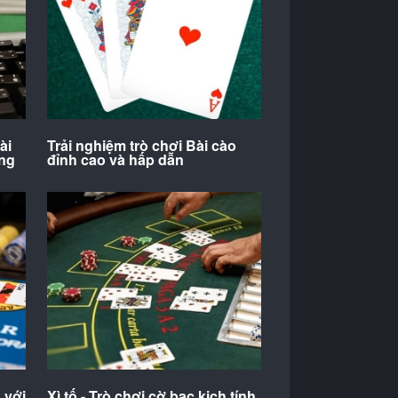
ài
Trải nghiệm trò chơi Bài cào
ắng
đỉnh cao và hấp dẫn
 với
Xì tố - Trò chơi cờ bạc kịch tính