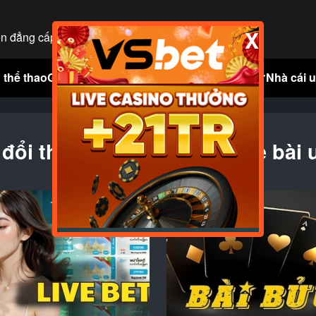
N
X
ến đẳng cấp
 thể thao
Game casino
Game bài đổi thưởng
Nhà cái u
đổi thưởng - Top các game bài u