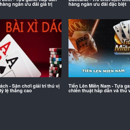
 hàng ngàn ưu đãi giá trị
hàng ngàn ưu đãi đặc biệt
ách - Sân chơi giải trí thú vị
Tiến Lên Miền Nam - Tựa g
 tỷ lệ thắng cao
chiến thuật hấp dẫn và thú v