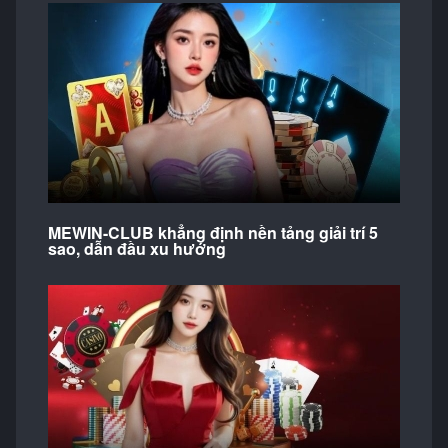
MEWIN-CLUB khẳng định nền tảng giải trí 5
sao, dẫn đầu xu hướng