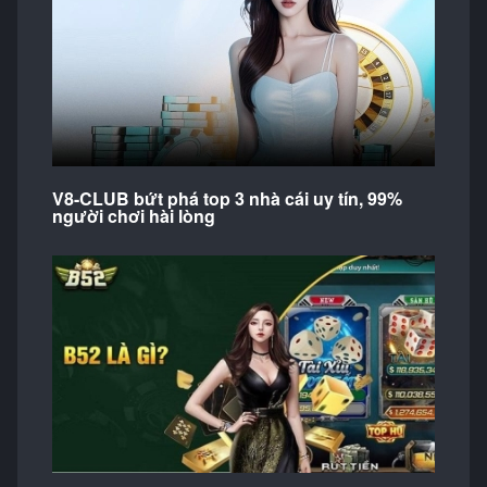
V8-CLUB bứt phá top 3 nhà cái uy tín, 99%
người chơi hài lòng