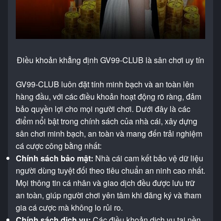
Điều khoản khẳng định GV99-CLUB là sân chơi uy tín
GV99-CLUB luôn đặt tính minh bạch và an toàn lên
hàng đầu, với các điều khoản hoạt động rõ ràng, đảm
bảo quyền lợi cho mọi người chơi. Dưới đây là các
điểm nổi bật trong chính sách của nhà cái, xây dựng
sân chơi minh bạch, an toàn và mang đến trải nghiệm
cá cược công bằng nhất:
Chính sách bảo mật:
Nhà cái cam kết bảo vệ dữ liệu
người dùng tuyệt đối theo tiêu chuẩn an ninh cao nhất.
Mọi thông tin cá nhân và giao dịch đều được lưu trữ
an toàn, giúp người chơi yên tâm khi đăng ký và tham
gia cá cược mà không lo rủi ro.
Chính sách dịch vụ:
Các điều khoản dịch vụ tại nền