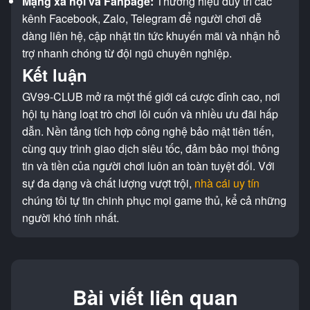
Mạng xã hội và Fanpage:
Thương hiệu duy trì các
kênh Facebook, Zalo, Telegram để người chơi dễ
dàng liên hệ, cập nhật tin tức khuyến mãi và nhận hỗ
trợ nhanh chóng từ đội ngũ chuyên nghiệp.
Kết luận
GV99-CLUB mở ra một thế giới cá cược đỉnh cao, nơi
hội tụ hàng loạt trò chơi lôi cuốn và nhiều ưu đãi hấp
dẫn. Nền tảng tích hợp công nghệ bảo mật tiên tiến,
cùng quy trình giao dịch siêu tốc, đảm bảo mọi thông
tin và tiền của người chơi luôn an toàn tuyệt đối. Với
sự đa dạng và chất lượng vượt trội,
nhà cái uy tín
chúng tôi tự tin chinh phục mọi game thủ, kể cả những
người khó tính nhất.
Bài viết liên quan