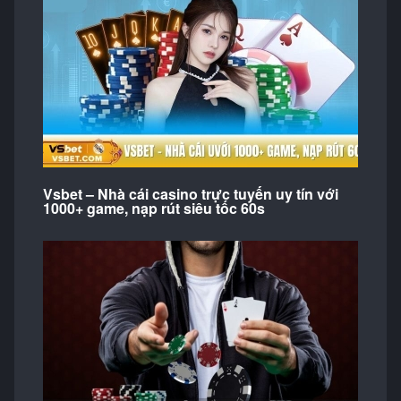
Vsbet – Nhà cái casino trực tuyến uy tín với
1000+ game, nạp rút siêu tốc 60s