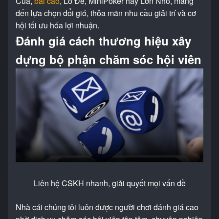
Cua,
bài cào
, Lô Đề, MiniPoker hay Lớn Nhỏ, mang
đến lựa chọn đổi gió, thỏa mãn nhu cầu giải trí và cơ
hội tối ưu hóa lợi nhuận.
Đánh giá cách thương hiệu xây
dựng bộ phận chăm sóc hội viên
Liên hệ CSKH nhanh, giải quyết mọi vấn đề
Nhà cái chúng tôi luôn được người chơi đánh giá cao