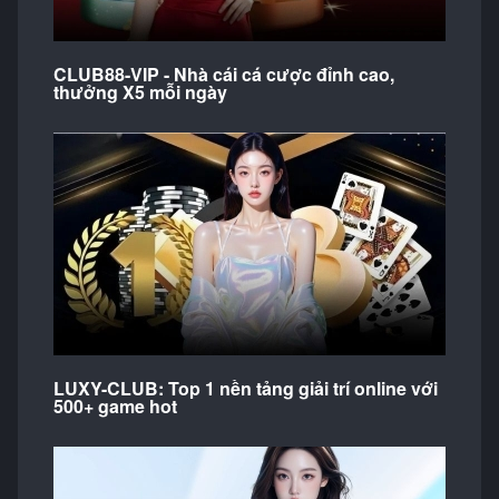
CLUB88-VIP - Nhà cái cá cược đỉnh cao,
thưởng X5 mỗi ngày
LUXY-CLUB: Top 1 nền tảng giải trí online với
500+ game hot