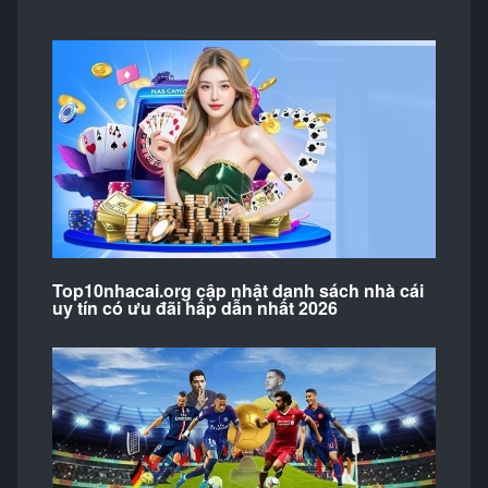
Top10nhacai.org cập nhật danh sách nhà cái
uy tín có ưu đãi hấp dẫn nhất 2026