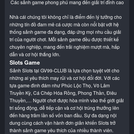
Các sảnh game phong phú mang đến giải trí đỉnh cao
Nhà cái chúng tôi không chỉ là điểm đến lý tưởng cho
những tín đồ đam mê cá cược mà còn nổi bật với hệ
thống sảnh game đa dạng, đáp ứng mọi nhu cầu giải
trí của người chơi. Mỗi sảnh game đều được thiết kế
chuyên nghiệp, mang đến trải nghiệm mượt mà, hấp
dẫn và cơ hội thắng lớn.
Slots Game
Sảnh Slots tại GV99-CLUB là lựa chọn tuyệt vời cho
những ai yêu thích may rủi và cơ hội đổi đời. Với các
tựa game đình đám như Phúc Lộc Thọ, Võ Lâm
Truyền Kỳ, Cá Chép Hóa Rồng, Phong Thần, Điêu
Thuyền,… Người chơi được hòa mình vào thế giới giải
trí sống động, dễ tiếp cận và cơ hội trúng thưởng lên
đến hàng trăm lần số vốn ban đầu. Sự đa dạng nội
dung cùng cách vận hành đơn giản khiến Slots trở
thành sảnh game yêu thích của nhiều thành viên.