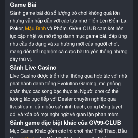
Game Bài
Sảnh game bài dù số lượng trò chơi không quá lớn
nhưng vẫn hấp dẫn với các tựa như Tiến Lên Đếm Lá,
Poker,
Mậu Binh
và Phỏm. GV99-CLUB cam kết liên
tục cập nhật và mở rộng danh mục game bài, đáp ứng
nhu cầu đa dạng và xu hướng mới của người chơi,
mang đến trải nghiệm cá cược bài truyền thống nhưng
đầy thú vị.
Sảnh Live Casino
Live Casino được triển khai thông qua hợp tác với nhà
phát hành danh tiếng Evolution Gaming, mô phỏng
chân thực các sòng bạc thực tế. Người chơi có thể
tương tác trực tiếp với Dealer chuyên nghiệp qua
livestream, đảm bảo sự minh bạch, công bằng tuyệt
đối và xóa bỏ mọi nghi ngờ về gian lận phần mềm.
Sảnh game đặc biệt khác của GV99-CLUB
Mục Game Khác gồm các trò chơi như Thể Thao, Bầu