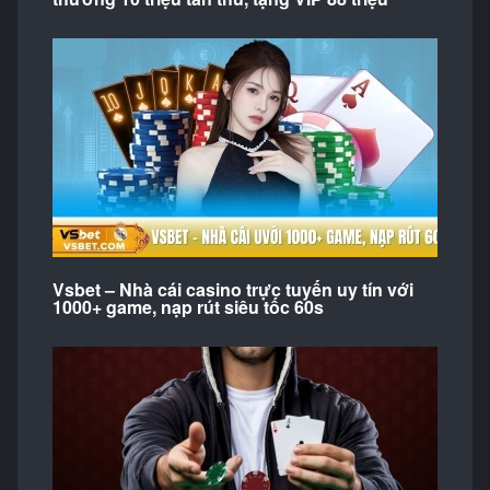
Vsbet – Nhà cái casino trực tuyến uy tín với
1000+ game, nạp rút siêu tốc 60s