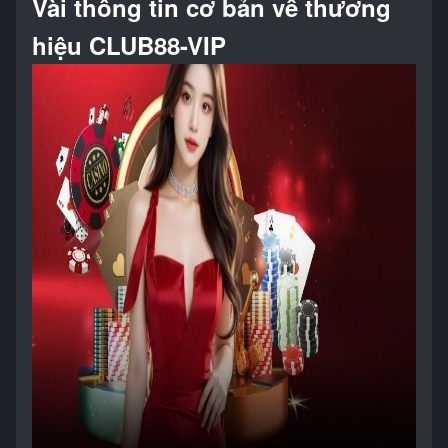
Vài thông tin cơ bản về thương
hiệu CLUB88-VIP