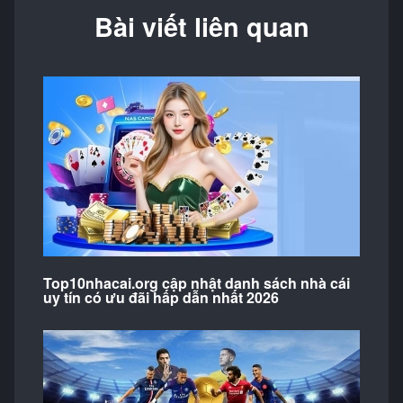
Bài viết liên quan
Top10nhacai.org cập nhật danh sách nhà cái
uy tín có ưu đãi hấp dẫn nhất 2026