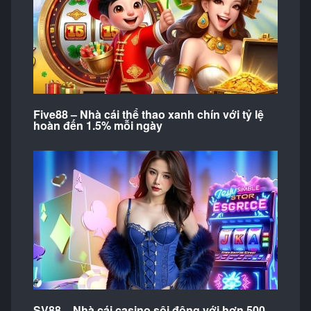
Five88 – Nhà cái thể thao xanh chín với tỷ lệ
hoàn đến 1.5% mỗi ngày
SV88 – Nhà cái casino sôi động với hơn 500