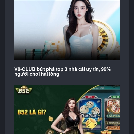
V8-CLUB bứt phá top 3 nhà cái uy tín, 99%
người chơi hài lòng