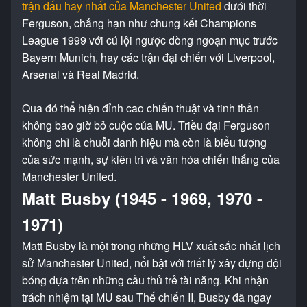
trận đấu hay nhất của Manchester United
dưới thời
Ferguson, chẳng hạn như chung kết Champions
League 1999 với cú lội ngược dòng ngoạn mục trước
Bayern Munich, hay các trận đại chiến với Liverpool,
Arsenal và Real Madrid.
Qua đó thể hiện đỉnh cao chiến thuật và tinh thần
không bao giờ bỏ cuộc của MU. Triều đại Ferguson
không chỉ là chuỗi danh hiệu mà còn là biểu tượng
của sức mạnh, sự kiên trì và văn hóa chiến thắng của
Manchester United.
Matt Busby (1945 - 1969, 1970 -
1971)
Matt Busby là một trong những HLV xuất sắc nhất lịch
sử Manchester United, nổi bật với triết lý xây dựng đội
bóng dựa trên những cầu thủ trẻ tài năng. Khi nhận
trách nhiệm tại MU sau Thế chiến II, Busby đã ngay