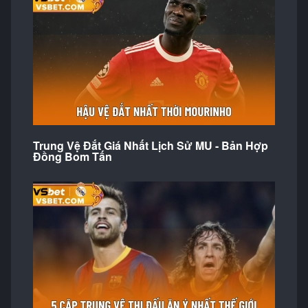
Trung Vệ Đắt Giá Nhất Lịch Sử MU - Bản Hợp
Đồng Bom Tấn