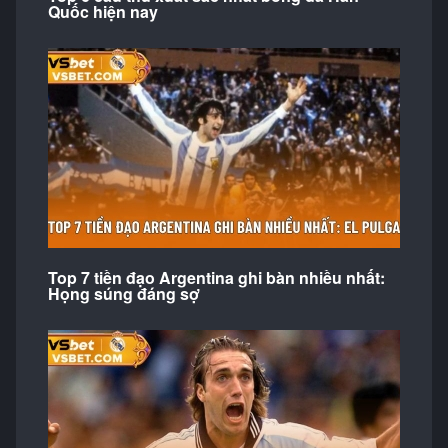
Quốc hiện nay
Top 7 tiền đạo Argentina ghi bàn nhiều nhất:
Họng súng đáng sợ