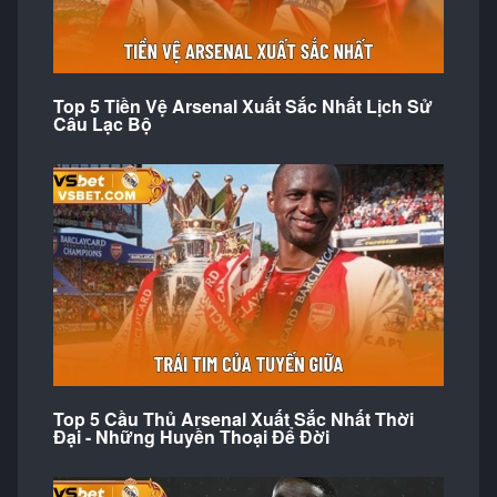
Top 5 Tiền Vệ Arsenal Xuất Sắc Nhất Lịch Sử
Câu Lạc Bộ
Top 5 Cầu Thủ Arsenal Xuất Sắc Nhất Thời
Đại - Những Huyền Thoại Để Đời