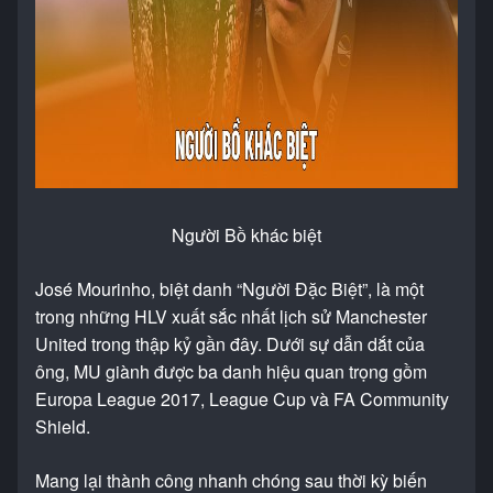
Người Bồ khác biệt
José Mourinho, biệt danh “Người Đặc Biệt”, là một
trong những HLV xuất sắc nhất lịch sử Manchester
United trong thập kỷ gần đây. Dưới sự dẫn dắt của
ông, MU giành được ba danh hiệu quan trọng gồm
Europa League 2017, League Cup và FA Community
Shield.
Mang lại thành công nhanh chóng sau thời kỳ biến