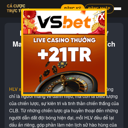
ĐĂNG KÝ
ĐĂNG NHẬP
X
HLV Xuất Sắc Nhất Lịch Sử
Manchester United - Chiến Tích
Và Di Sản
Đăng bởi
casino trực tuyến
|
2025-10-08
HLV xuất sắc nhất lịch sử Manchester United
không
chỉ là người mang về danh hiệu, mà còn là biểu tượng
của chiến lược, sự kiên trì và tinh thần chiến thắng của
CLB. Từ những chiến lược gia huyền thoại đến những
người dẫn dắt đội bóng hiện đại, mỗi HLV đều để lại
dấu ấn riêng, góp phần làm nên lịch sử hào hùng của