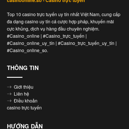
casinoonline.so - Casino trực tuyến
Top 10 casino trực tuyến uy tín nhất Việt Nam, cung cấp
đa dạng casino uy tín cá cược hợp pháp, khuyến mãi
cực khủng, dịch vụ hàng đầu chuyên nghiệm.
#Casino_online | #Casino_trực_tuyến |
#Casino_online_uy_tín | #Casino_trực_tuyến_uy_tín |
#Casino_online_so.
THÔNG TIN
Giới thiệu
Liên hệ
Điều khoản
casino trực tuyến
HƯỚNG DẪN