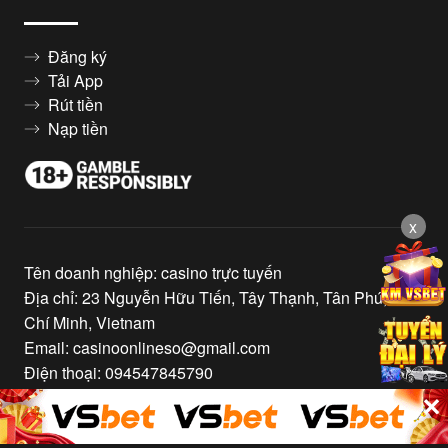
Đăng ký
Tải App
Rút tiền
Nạp tiền
x
Tên doanh nghiệp: casino trực tuyến
Địa chỉ: 23 Nguyễn Hữu Tiến, Tây Thạnh, Tân Phú, Hồ
Chí Minh, Vietnam
Email:
casinoonlineso@gmail.com
Điện thoại: 094547845790
Copyright 2024 © casinoonline1.so
✕
Đã đăng ký bản quyền